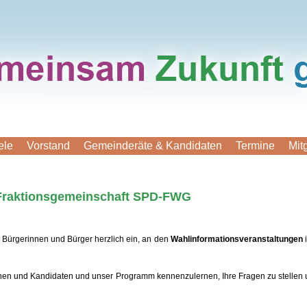
ele
Vor­stand
Ge­mein­de­rä­te & Kan­di­da­ten
Termine
Mit
r Frak­ti­ons­ge­mein­schaft SPD-FWG
 Bür­ge­rin­nen und Bürger herz­lich ein, an den
Wahl­in­for­ma­ti­ons­ver­an­stal­tun­gen
n­nen und Kan­di­da­ten und unser Pro­gramm ken­nen­zu­ler­nen, Ihre Fragen zu stellen