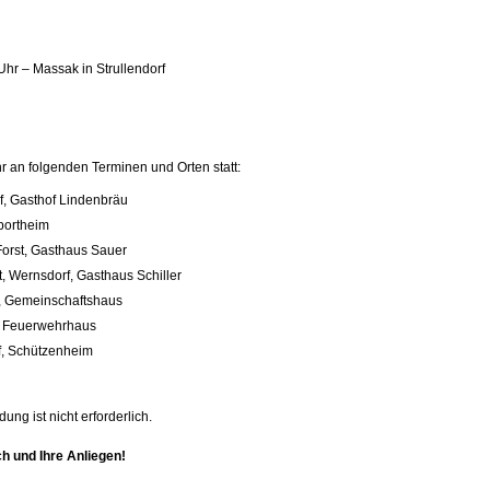
hr – Massak in Strul­len­dorf
r an fol­gen­den Ter­mi­nen und Orten statt:
f, Gasthof Lin­den­bräu
port­heim
Forst, Gast­haus Sauer
, Werns­dorf, Gast­haus Schil­ler
 Ge­mein­schafts­haus
, Feu­er­wehr­haus
f, Schüt­zen­heim
dung ist nicht er­for­der­lich.
 und Ihre An­lie­gen!