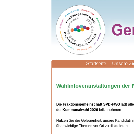
Start­sei­te
Unsere Zi
Wahl­in­fo­ver­an­stal­tun­gen de
Die
Frak­ti­ons­ge­mein­schaft SPD-FWG
lädt alle
der
Kom­mu­nal­wahl 2026
teil­zu­neh­men.
Nutzen Sie die Ge­le­gen­heit, unsere Kan­di­da­ti
über wich­ti­ge Themen vor Ort zu dis­ku­tie­ren.