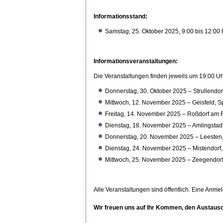
In­for­ma­ti­ons­stand:
Samstag, 25. Oktober 2025, 9:00 bis 12:00 U
In­for­ma­ti­ons­ver­an­stal­tun­gen:
Die Ver­an­stal­tun­gen finden jeweils um 19:00 Uh
Don­ners­tag, 30. Oktober 2025 – Strul­len­dor
Mitt­woch, 12. No­vem­ber 2025 – Geis­feld, S
Freitag, 14. No­vem­ber 2025 – Roßdorf am 
Diens­tag, 18. No­vem­ber 2025 – Am­ling­s­tadt
Don­ners­tag, 20. No­vem­ber 2025 – Leesten,
Diens­tag, 24. No­vem­ber 2025 – Mis­ten­dorf
Mitt­woch, 25. No­vem­ber 2025 – Ze­e­gen­dor
Alle Ver­an­stal­tun­gen sind öf­fent­lich. Eine An­mel­
Wir freuen uns auf Ihr Kommen, den Aus­tausch